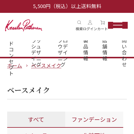
5,500円（税込）以上送料無料
ブ
検索
ログイン
カート
ラ
アイ
アイ
お
ン
ラッ
ブロ
製
店
問
ド
シュ
ウデ
品
舗
い
コ
デザ
ザイ
情
情
合
ン
イニ
ニン
報
報
わ
セ
ング
グ
せ
ホーム
ベースメイク
プ
ト
ベースメイク
すべて
ファンデーション