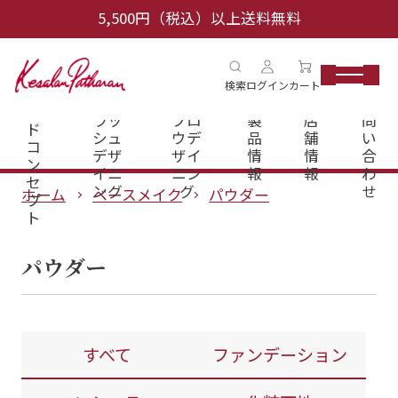
5,500円（税込）以上送料無料
ブ
検索
ログイン
カート
ラ
アイ
アイ
お
ン
ラッ
ブロ
製
店
問
ド
シュ
ウデ
品
舗
い
コ
デザ
ザイ
情
情
合
ン
イニ
ニン
報
報
わ
セ
ング
グ
せ
ホーム
ベースメイク
パウダー
プ
ト
パウダー
すべて
ファンデーション