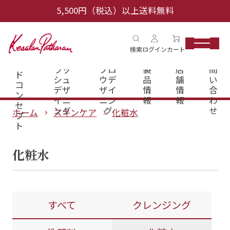
5,500円（税込）以上送料無料
ブ
検索
ログイン
カート
ラ
アイ
アイ
お
ン
ラッ
ブロ
製
店
問
ド
シュ
ウデ
品
舗
い
コ
デザ
ザイ
情
情
合
ン
イニ
ニン
報
報
わ
セ
ング
グ
せ
ホーム
スキンケア
化粧水
プ
ト
化粧水
すべて
クレンジング