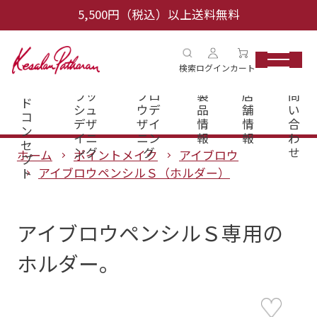
5,500円（税込）以上送料無料
ブ
検索
ログイン
カート
ラ
アイ
アイ
お
ン
ラッ
ブロ
製
店
問
ド
シュ
ウデ
品
舗
い
コ
デザ
ザイ
情
情
合
ン
イニ
ニン
報
報
わ
セ
ング
グ
せ
ホーム
ポイントメイク
アイブロウ
プ
アイブロウペンシルＳ（ホルダー）
ト
アイブロウペンシルＳ専用の
ホルダー。