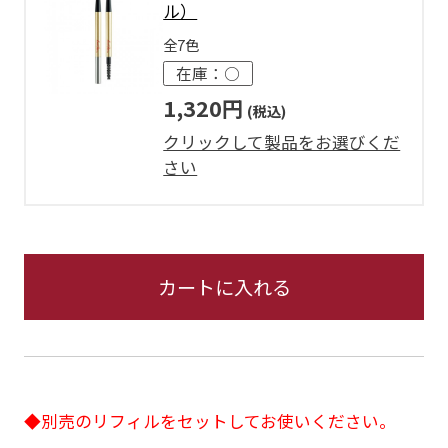
ル）
全7色
在庫：○
1,320円
クリックして製品をお選びくだ
さい
カートに入れる
◆
別売のリフィル
をセットしてお使いください。