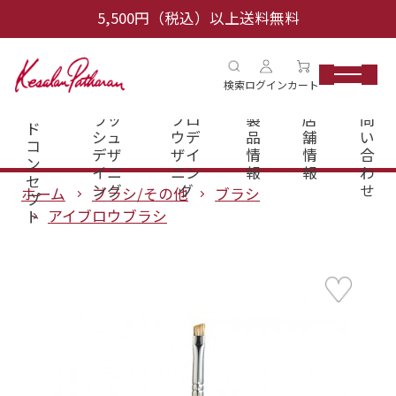
5,500円（税込）以上送料無料
ブ
検索
ログイン
カート
ラ
アイ
アイ
お
ン
ラッ
ブロ
製
店
問
ド
シュ
ウデ
品
舗
い
コ
デザ
ザイ
情
情
合
ン
イニ
ニン
報
報
わ
セ
ング
グ
せ
ホーム
ブラシ/その他
ブラシ
プ
アイブロウブラシ
ト