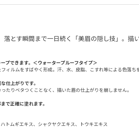
、落とす瞬間まで一日続く「美眉の隠し技」。描
キープできます。＜ウォータープルーフタイプ＞
たフィルムをすばやく形成。汗、水、皮脂、こすれ等による色落ち
然な仕上がりです。
カったりベタつくことなく、描いた眉の仕上がりを崩しません。
部まで正確に塗れます。
、ハトムギエキス、シャクヤクエキス、トウキエキス